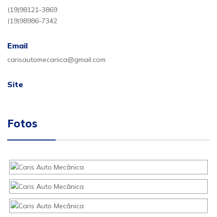
(19)98121-3869
(19)98986-7342
Email
carisautomecanica@gmail.com
Site
Fotos