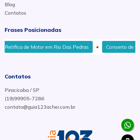
Blog
Contatos
Frases Posicionadas
Retifica de Motor em Rio Das Pedras
Conserto de Emb
Contatos
Piracicaba / SP
(19)99905-7286
contato@guia123achei.com.br