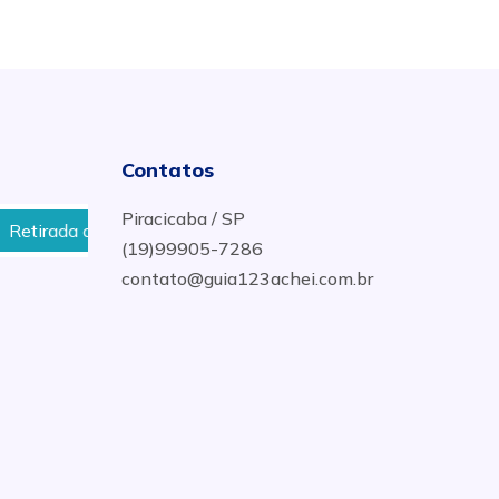
Contatos
Piracicaba / SP
irada de Sucata Oxicorte em Piracicaba
Compra de Suc
(19)99905-7286
contato@guia123achei.com.br