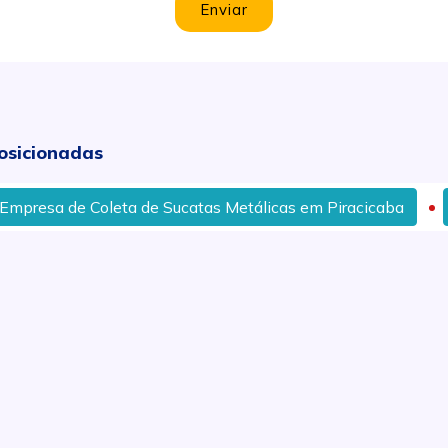
Enviar
osicionadas
esa de Coleta de Sucatas Metálicas em Piracicaba
Ret