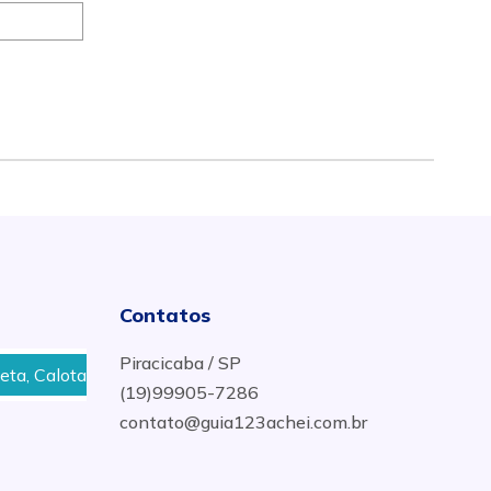
Contatos
Piracicaba / SP
alotas em Piracicaba
Peças e Acessórios Para Veículo
(19)99905-7286
contato@guia123achei.com.br