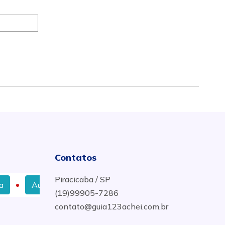
Contatos
Piracicaba / SP
Auto Peças e Acessórios Automotivos Mais Próximo no Ba
(19)99905-7286
contato@guia123achei.com.br