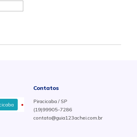
Contatos
Piracicaba / SP
a
Onde Comprar Autopeças e Acessórios Automotivos
(19)99905-7286
contato@guia123achei.com.br