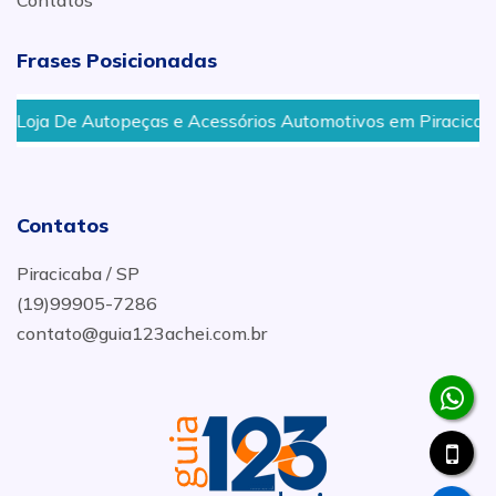
Contatos
Frases Posicionadas
oja De Autopeças e Acessórios Automotivos em Piracicaba
Contatos
Piracicaba / SP
(19)99905-7286
contato@guia123achei.com.br