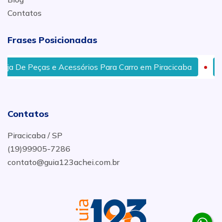
Contatos
Frases Posicionadas
a De Peças e Acessórios Para Carro em Piracicaba
Peç
Contatos
Piracicaba / SP
(19)99905-7286
contato@guia123achei.com.br