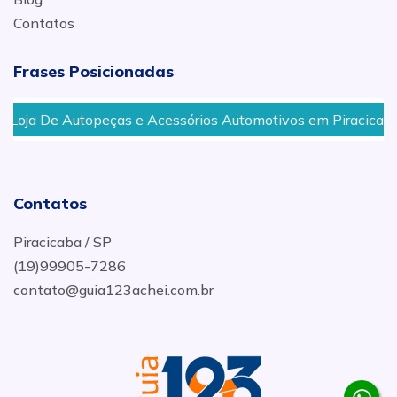
Contatos
Frases Posicionadas
oja De Autopeças e Acessórios Automotivos em Piracicaba
Contatos
Piracicaba / SP
(19)99905-7286
contato@guia123achei.com.br