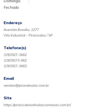
Domingo
:
Fechado
Endereço
Avenida Brasília, 2277
Vila Industrial - Piracicaba / SP
Telefone(s)
(19)3927-3662
(19)39273-662
(19)3927-3663
Email
vendas@piravalvulas.com.br
Site
https://piracicabavalvulasconexoes.com.br/