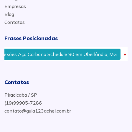
Empresas
Blog
Contatos
Frases Posicionadas
ões Aço Carbono Schedule 80 em Uberlândia, MG
Jun
Contatos
Piracicaba / SP
(19)99905-7286
contato@guia123achei.com.br