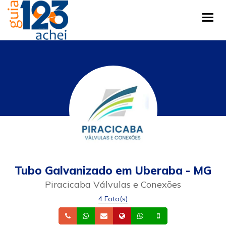
Tog
Tubo Galvanizado em Uberaba - MG
Piracicaba Válvulas e Conexões
4 Foto(s)
Telefone
Whatsapp
Email
Site
Whatsapp
Celular