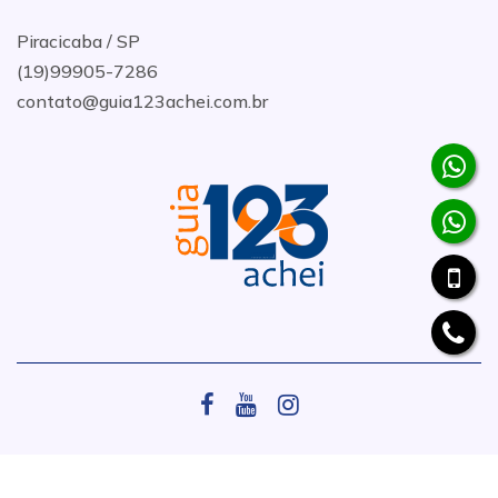
Piracicaba / SP
(19)99905-7286
contato@guia123achei.com.br
.