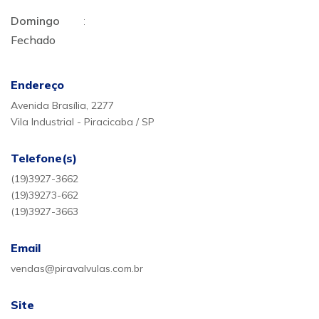
Domingo
:
Fechado
Endereço
Avenida Brasília, 2277
Vila Industrial - Piracicaba / SP
Telefone(s)
(19)3927-3662
(19)39273-662
(19)3927-3663
Email
vendas@piravalvulas.com.br
Site