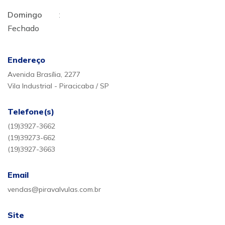
Domingo
:
Fechado
Endereço
Avenida Brasília, 2277
Vila Industrial - Piracicaba / SP
Telefone(s)
(19)3927-3662
(19)39273-662
(19)3927-3663
Email
vendas@piravalvulas.com.br
Site