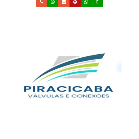
Telefone
Whatsapp
Email
Site
Whatsapp
Celular