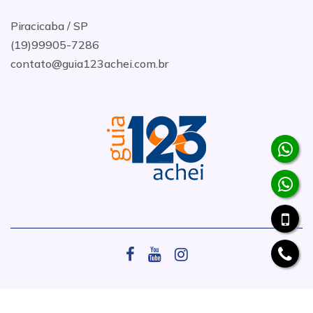
Piracicaba / SP
(19)99905-7286
contato@guia123achei.com.br
.