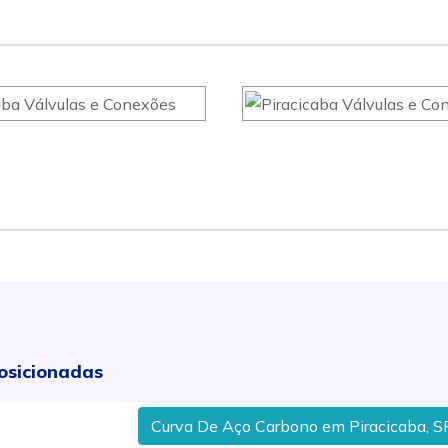
osicionadas
Curva De Aço Carbono em Piracicaba, SP