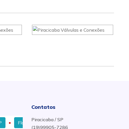
Contatos
Piracicaba / SP
Flange De Aço Carbono em Itumbiara - GO
Juntas 
(19)99905-7286