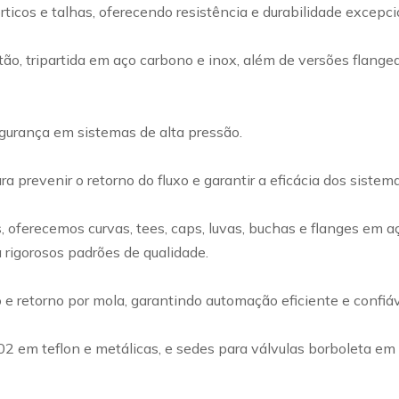
rticos e talhas, oferecendo resistência e durabilidade excep
ão, tripartida em aço carbono e inox, além de versões flangea
egurança em sistemas de alta pressão.
a prevenir o retorno do fluxo e garantir a eficácia dos siste
ferecemos curvas, tees, caps, luvas, buchas e flanges em a
 rigorosos padrões de qualidade.
retorno por mola, garantindo automação eficiente e confiável
002 em teflon e metálicas, e sedes para válvulas borboleta e