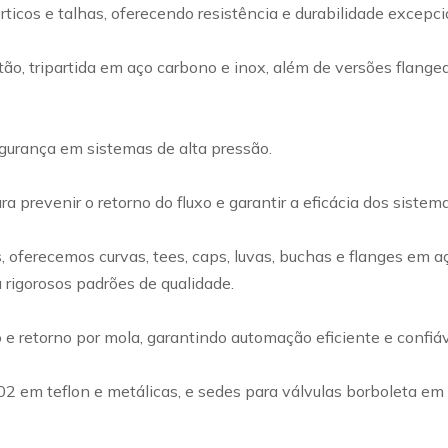
rticos e talhas, oferecendo resistência e durabilidade excep
ão, tripartida em aço carbono e inox, além de versões flangea
egurança em sistemas de alta pressão.
a prevenir o retorno do fluxo e garantir a eficácia dos siste
ferecemos curvas, tees, caps, luvas, buchas e flanges em a
 rigorosos padrões de qualidade.
retorno por mola, garantindo automação eficiente e confiável
002 em teflon e metálicas, e sedes para válvulas borboleta e