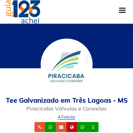
Tog
Tee Galvanizado em Três Lagoas - MS
Piracicaba Válvulas e Conexões
4 Foto(s)
Telefone
Whatsapp
Email
Site
Whatsapp
Celular