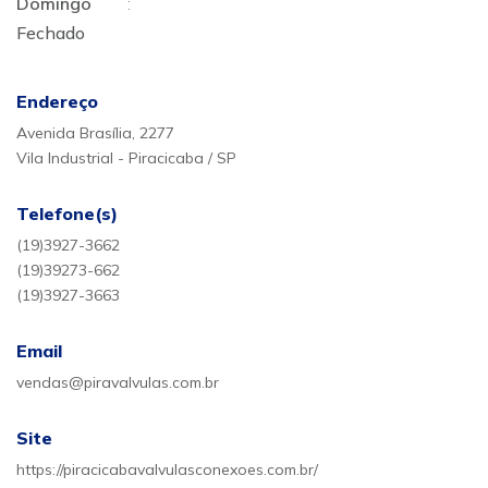
Domingo
:
Fechado
Endereço
Avenida Brasília, 2277
Vila Industrial - Piracicaba / SP
Telefone(s)
(19)3927-3662
(19)39273-662
(19)3927-3663
Email
vendas@piravalvulas.com.br
Site
https://piracicabavalvulasconexoes.com.br/