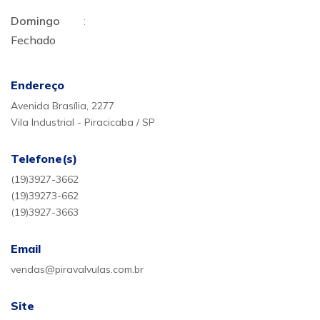
Domingo
:
Fechado
Endereço
Avenida Brasília, 2277
Vila Industrial - Piracicaba / SP
Telefone(s)
(19)3927-3662
(19)39273-662
(19)3927-3663
Email
vendas@piravalvulas.com.br
Site