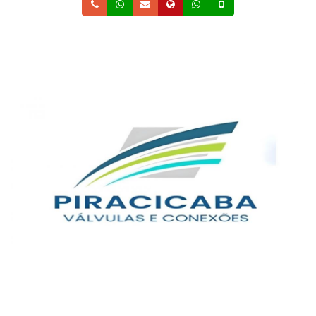
Telefone
Whatsapp
Email
Site
Whatsapp
Celular