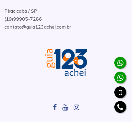
Piracicaba / SP
(19)99905-7286
contato@guia123achei.com.br
.