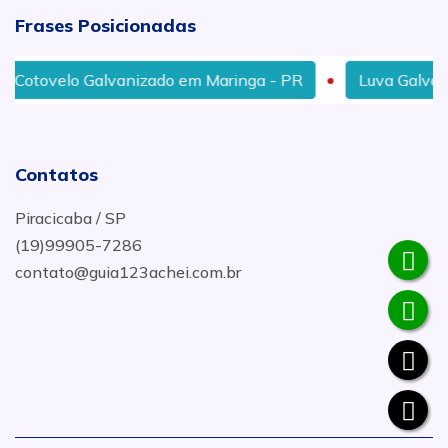
Frases Posicionadas
otovelo Galvanizado em Maringa - PR
Luva Galvaniz
Contatos
Piracicaba / SP
(19)99905-7286
contato@guia123achei.com.br
.