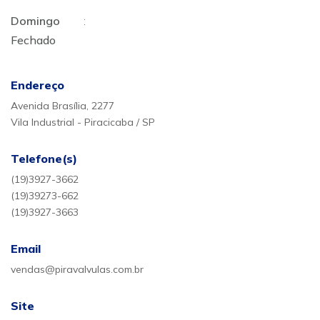
Domingo
:
Fechado
Endereço
Avenida Brasília, 2277
Vila Industrial - Piracicaba / SP
Telefone(s)
(19)3927-3662
(19)39273-662
(19)3927-3663
Email
vendas@piravalvulas.com.br
Site