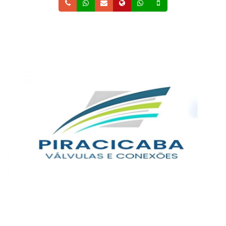
Telefone
Whatsapp
Email
Site
Whatsapp
Celular