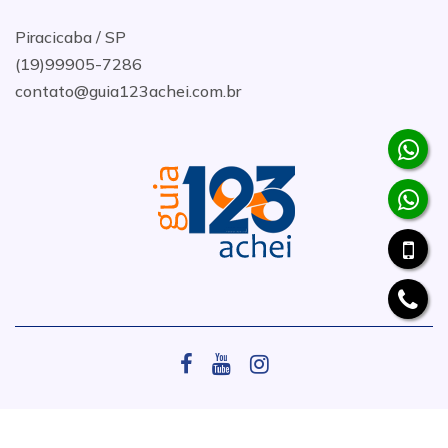
Piracicaba / SP
(19)99905-7286
contato@guia123achei.com.br
.