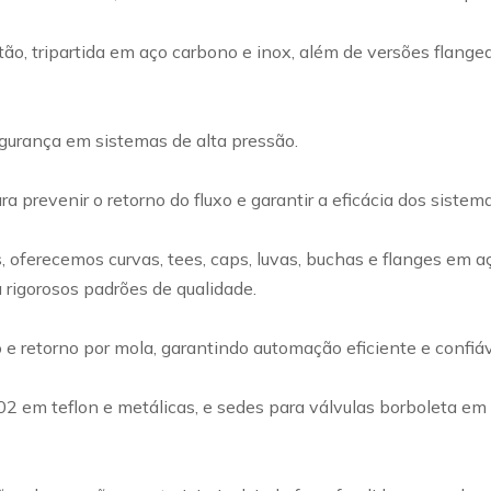
ão, tripartida em aço carbono e inox, além de versões flangea
egurança em sistemas de alta pressão.
a prevenir o retorno do fluxo e garantir a eficácia dos siste
ferecemos curvas, tees, caps, luvas, buchas e flanges em a
 rigorosos padrões de qualidade.
retorno por mola, garantindo automação eficiente e confiável
002 em teflon e metálicas, e sedes para válvulas borboleta e