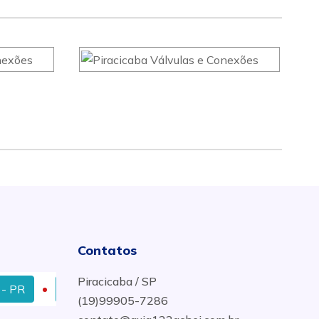
Contatos
Piracicaba / SP
R
Válvulas Esfera Tripartida Em Aço Inox em Ribeirão P
(19)99905-7286