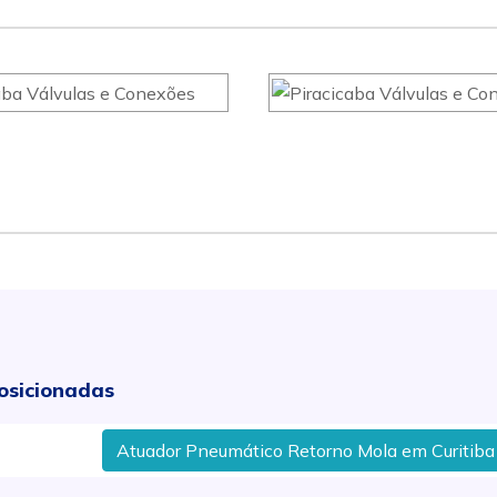
osicionadas
Atuador Pneumático Retorno Mola em Curitiba - P