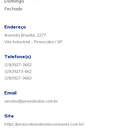
Domingo
:
Fechado
Endereço
Avenida Brasília, 2277
Vila Industrial - Piracicaba / SP
Telefone(s)
(19)3927-3662
(19)39273-662
(19)3927-3663
Email
vendas@piravalvulas.com.br
Site
https://piracicabavalvulasconexoes.com.br/