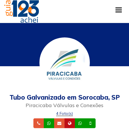
Tog
Tubo Galvanizado em Sorocaba, SP
Piracicaba Válvulas e Conexões
4 Foto(s)
Telefone
Whatsapp
Email
Site
Whatsapp
Celular