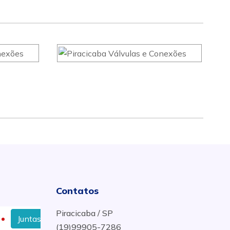
Contatos
Piracicaba / SP
untas NA1002 Em Teflon em Uberlândia, MG
Flanges 
(19)99905-7286