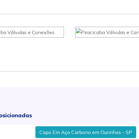
osicionadas
Caps Em Aço Carbono em Ourinhos - SP
J