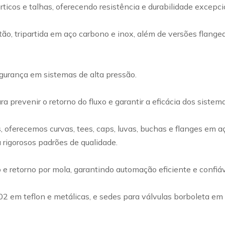
rticos e talhas, oferecendo resistência e durabilidade excep
ão, tripartida em aço carbono e inox, além de versões flangea
egurança em sistemas de alta pressão.
a prevenir o retorno do fluxo e garantir a eficácia dos siste
ferecemos curvas, tees, caps, luvas, buchas e flanges em a
 rigorosos padrões de qualidade.
retorno por mola, garantindo automação eficiente e confiável
002 em teflon e metálicas, e sedes para válvulas borboleta e