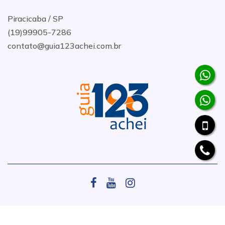
Piracicaba / SP
(19)99905-7286
contato@guia123achei.com.br
.