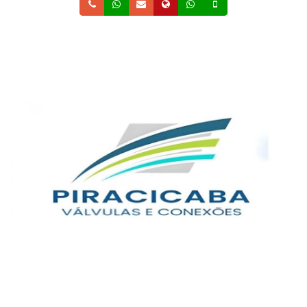
Telefone
Whatsapp
Email
Site
Whatsapp
Celular