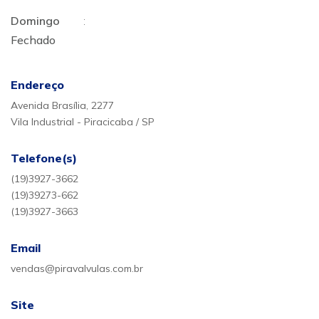
Domingo
:
Fechado
Endereço
Avenida Brasília, 2277
Vila Industrial - Piracicaba / SP
Telefone(s)
(19)3927-3662
(19)39273-662
(19)3927-3663
Email
vendas@piravalvulas.com.br
Site