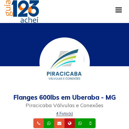
Tog
Flanges 600lbs em Uberaba - MG
Piracicaba Válvulas e Conexões
4 Foto(s)
Telefone
Whatsapp
Email
Site
Whatsapp
Celular