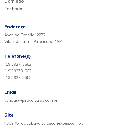
Domingo
:
Fechado
Endereço
Avenida Brasília, 2277
Vila Industrial - Piracicaba / SP
Telefone(s)
(19)3927-3662
(19)39273-662
(19)3927-3663
Email
vendas@piravalvulas.com.br
Site
https://piracicabavalvulasconexoes.com.br/