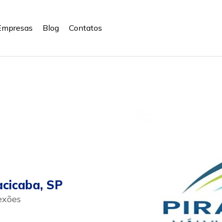
Empresas
Blog
Contatos
acicaba, SP
exões