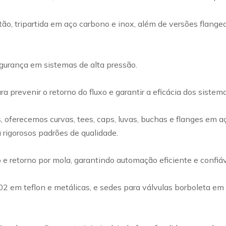
ão, tripartida em aço carbono e inox, além de versões flangea
egurança em sistemas de alta pressão.
a prevenir o retorno do fluxo e garantir a eficácia dos siste
ferecemos curvas, tees, caps, luvas, buchas e flanges em a
 rigorosos padrões de qualidade.
retorno por mola, garantindo automação eficiente e confiável
002 em teflon e metálicas, e sedes para válvulas borboleta e