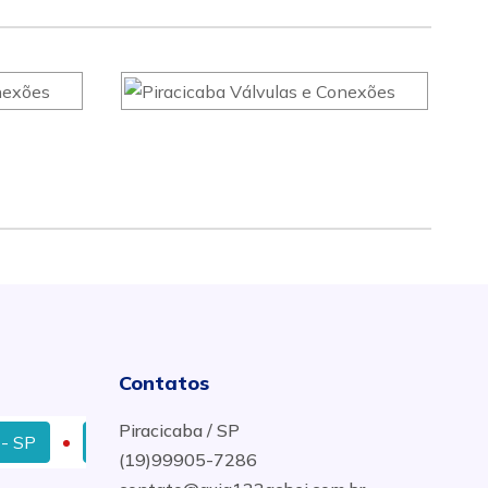
Contatos
Piracicaba / SP
Sede Para Válvula Borboleta Em EPDM em Curitiba - 
(19)99905-7286