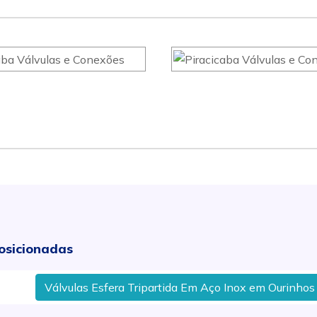
osicionadas
Válvulas Esfera Tripartida Em Aço Inox em Ourinhos - SP