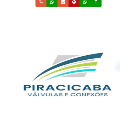
Telefone
Whatsapp
Email
Site
Whatsapp
Celular