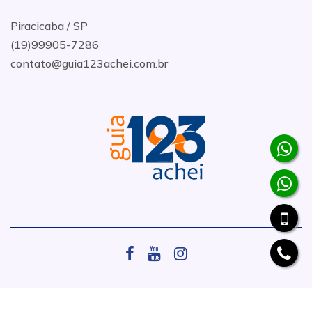
Piracicaba / SP
(19)99905-7286
contato@guia123achei.com.br
.