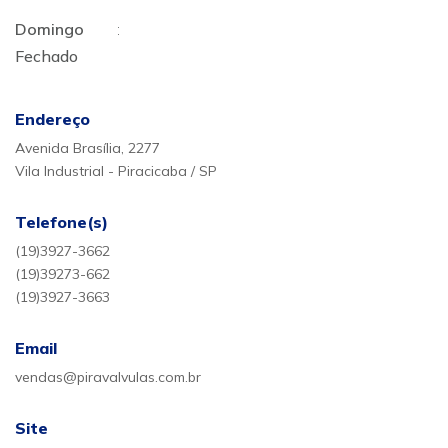
Domingo
:
Fechado
Endereço
Avenida Brasília, 2277
Vila Industrial - Piracicaba / SP
Telefone(s)
(19)3927-3662
(19)39273-662
(19)3927-3663
Email
vendas@piravalvulas.com.br
Site