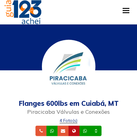
Tog
Flanges 600lbs em Cuiabá, MT
Piracicaba Válvulas e Conexões
4 Foto(s)
Telefone
Whatsapp
Email
Site
Whatsapp
Celular