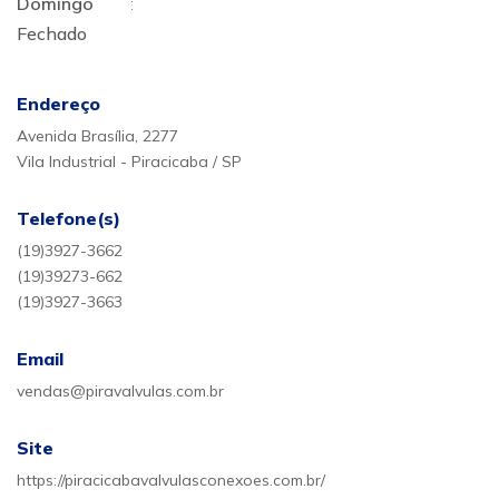
Domingo
:
Fechado
Endereço
Avenida Brasília, 2277
Vila Industrial - Piracicaba / SP
Telefone(s)
(19)3927-3662
(19)39273-662
(19)3927-3663
Email
vendas@piravalvulas.com.br
Site
https://piracicabavalvulasconexoes.com.br/