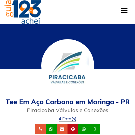
Tog
Tee Em Aço Carbono em Maringa - PR
Piracicaba Válvulas e Conexões
4 Foto(s)
Telefone
Whatsapp
Email
Site
Whatsapp
Celular