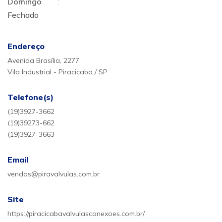
Domingo
:
Fechado
Endereço
Avenida Brasília, 2277
Vila Industrial - Piracicaba / SP
Telefone(s)
(19)3927-3662
(19)39273-662
(19)3927-3663
Email
vendas@piravalvulas.com.br
Site
https://piracicabavalvulasconexoes.com.br/