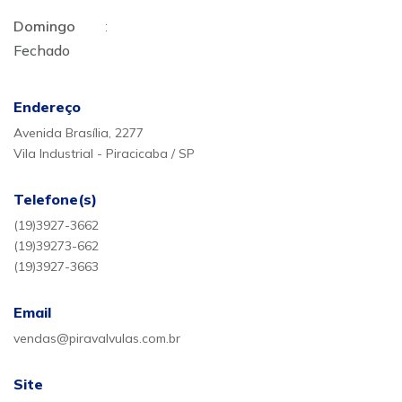
Domingo
:
Fechado
Endereço
Avenida Brasília, 2277
Vila Industrial - Piracicaba / SP
Telefone(s)
(19)3927-3662
(19)39273-662
(19)3927-3663
Email
vendas@piravalvulas.com.br
Site