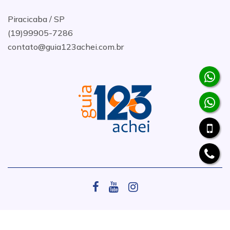
Piracicaba / SP
(19)99905-7286
contato@guia123achei.com.br
.