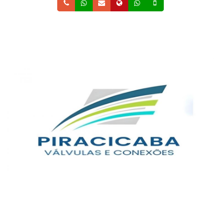
Telefone
Whatsapp
Email
Site
Whatsapp
Celular