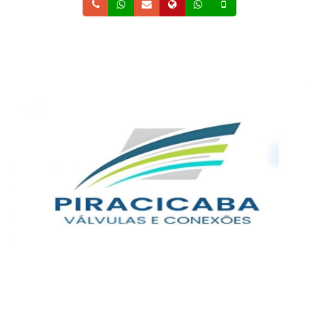
Telefone
Whatsapp
Email
Site
Whatsapp
Celular