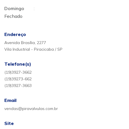
Domingo
:
Fechado
Endereço
Avenida Brasília, 2277
Vila Industrial - Piracicaba / SP
Telefone(s)
(19)3927-3662
(19)39273-662
(19)3927-3663
Email
vendas@piravalvulas.com.br
Site