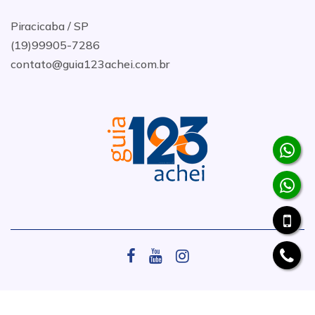
Piracicaba / SP
(19)99905-7286
contato@guia123achei.com.br
.