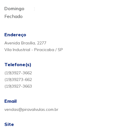
Domingo
:
Fechado
Endereço
Avenida Brasília, 2277
Vila Industrial - Piracicaba / SP
Telefone(s)
(19)3927-3662
(19)39273-662
(19)3927-3663
Email
vendas@piravalvulas.com.br
Site