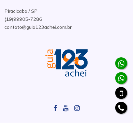
Piracicaba / SP
(19)99905-7286
contato@guia123achei.com.br
.