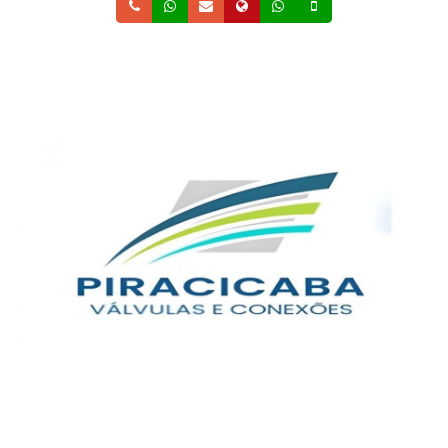
Telefone
Whatsapp
Email
Site
Whatsapp
Celular