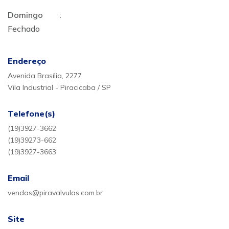
Domingo
:
Fechado
Endereço
Avenida Brasília, 2277
Vila Industrial - Piracicaba / SP
Telefone(s)
(19)3927-3662
(19)39273-662
(19)3927-3663
Email
vendas@piravalvulas.com.br
Site