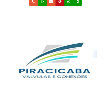
Telefone
Whatsapp
Email
Site
Whatsapp
Celular