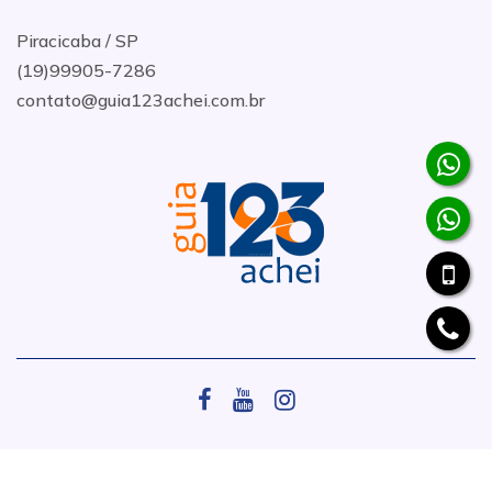
Piracicaba / SP
(19)99905-7286
contato@guia123achei.com.br
.