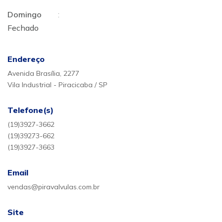
Domingo
:
Fechado
Endereço
Avenida Brasília, 2277
Vila Industrial - Piracicaba / SP
Telefone(s)
(19)3927-3662
(19)39273-662
(19)3927-3663
Email
vendas@piravalvulas.com.br
Site