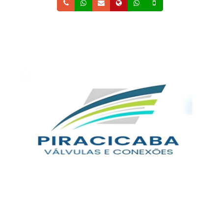
Telefone
Whatsapp
Email
Site
Whatsapp
Celular