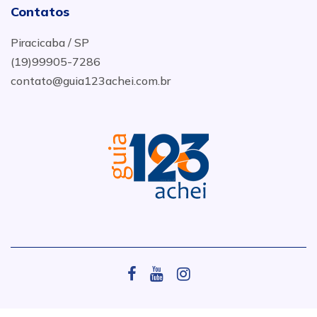
Contatos
Piracicaba / SP
(19)99905-7286
contato@guia123achei.com.br
.