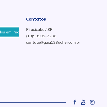
Contatos
Piracicaba / SP
em Piracicaba, SP
manuteção de bateria para carro em
(19)99905-7286
contato@guia123achei.com.br