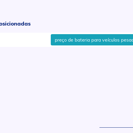
osicionadas
preço de bateria para veículos pesados 
.