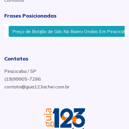
Contatos
Frases Posicionadas
Preço de Botijão de Gás No Bairro Ondas Em Piracicaba
Contatos
Piracicaba / SP
(19)99905-7286
contato@guia123achei.com.br