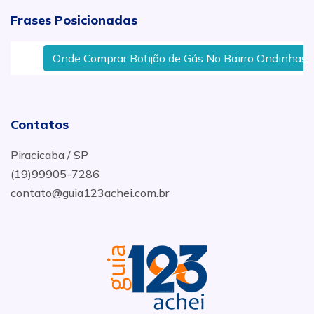
Frases Posicionadas
Onde Comprar Botijão de Gás No Bairro Ondinhas Em
Contatos
Piracicaba / SP
(19)99905-7286
contato@guia123achei.com.br