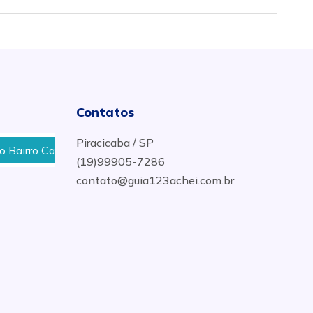
Contatos
Piracicaba / SP
irro Castelinho Em Piracicaba
Gás De Cozinha No Bairr
(19)99905-7286
contato@guia123achei.com.br