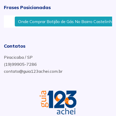
Frases Posicionadas
Onde Comprar Botijão de Gás No Bairro Castelinho Em
Contatos
Piracicaba / SP
(19)99905-7286
contato@guia123achei.com.br