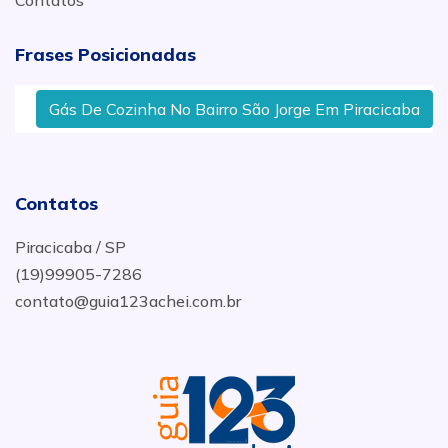
Contatos
Frases Posicionadas
Gás De Cozinha No Bairro São Jorge Em Piracicaba
Contatos
Piracicaba / SP
(19)99905-7286
contato@guia123achei.com.br