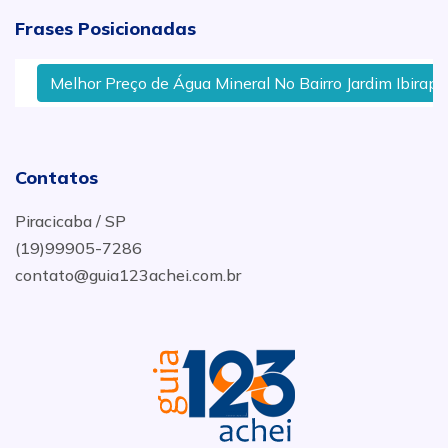
Frases Posicionadas
Melhor Preço de Água Mineral No Bairro Jardim Ibirapuer
Contatos
Piracicaba / SP
(19)99905-7286
contato@guia123achei.com.br