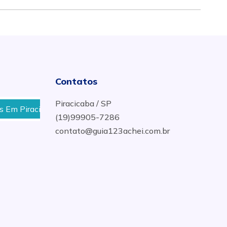
Contatos
Piracicaba / SP
 Piracicaba
Gás De Cozinha No Bairro Morato Em Pira
(19)99905-7286
contato@guia123achei.com.br