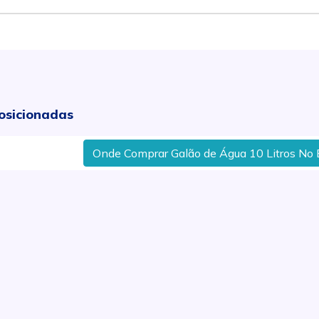
osicionadas
Onde Comprar Galão de Água 10 Litros No Bairr