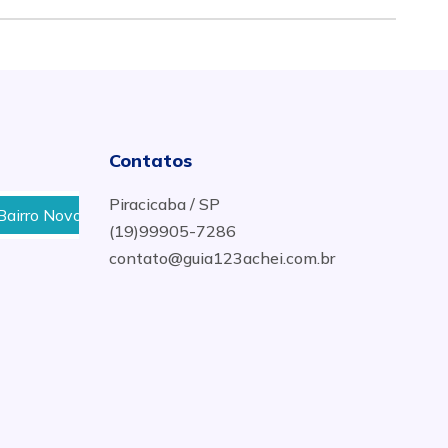
Contatos
Piracicaba / SP
o Novo Horizonte Em Piracicaba
Distribuidora de Gás 
(19)99905-7286
contato@guia123achei.com.br