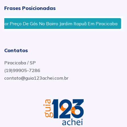
Frases Posicionadas
r Preço De Gás No Bairro Jardim Itapuã Em Piracicaba
Contatos
Piracicaba / SP
(19)99905-7286
contato@guia123achei.com.br