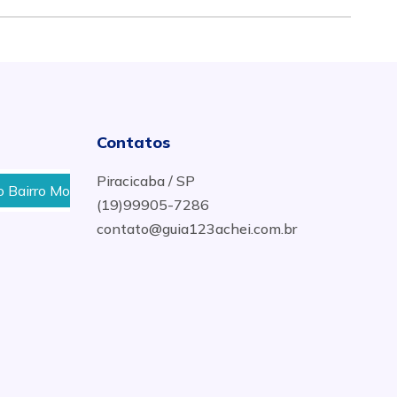
Contatos
Piracicaba / SP
rro Morato Em Piracicaba
Depósito De Gás No Bairro G
(19)99905-7286
contato@guia123achei.com.br