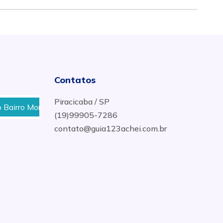
Contatos
Piracicaba / SP
rro Morato Em Piracicaba
Botijão de Gás com Melhor P
(19)99905-7286
contato@guia123achei.com.br