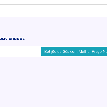
osicionadas
Botijão de Gás com Melhor Preço No Bai