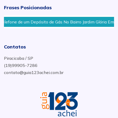
Frases Posicionadas
lefone de um Depósito de Gás No Bairro Jardim Glória Em Pir
Contatos
Piracicaba / SP
(19)99905-7286
contato@guia123achei.com.br