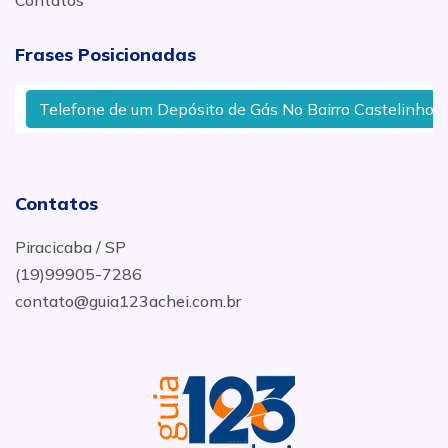
Contatos
Frases Posicionadas
Telefone de um Depósito de Gás No Bairro Castelinho Em
Contatos
Piracicaba / SP
(19)99905-7286
contato@guia123achei.com.br