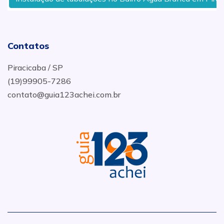
Contatos
Piracicaba / SP
(19)99905-7286
contato@guia123achei.com.br
.