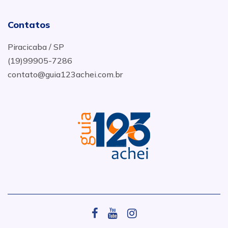
Contatos
Piracicaba / SP
(19)99905-7286
contato@guia123achei.com.br
.