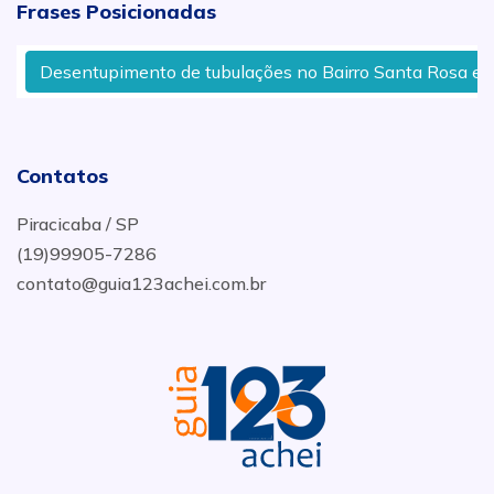
Frases Posicionadas
Desentupimento de tubulações no Bairro Santa Rosa em Pi
Contatos
Piracicaba / SP
(19)99905-7286
contato@guia123achei.com.br