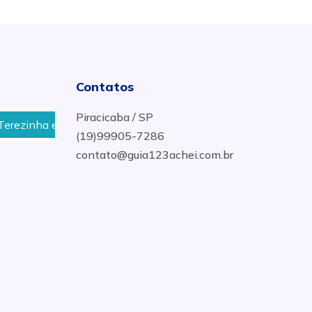
Contatos
Piracicaba / SP
inha em Piracicaba - SP
Chamar eletricista no Bairro 
(19)99905-7286
contato@guia123achei.com.br